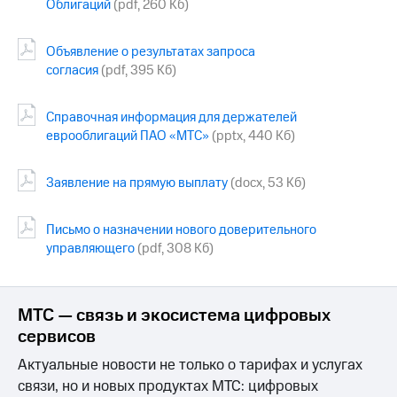
Облигаций
(pdf, 260 Кб)
МТС
о технологиях
Объявление о результатах запроса
согласия
(pdf, 395 Кб)
Достижения
Интервью
Справочная информация для держателей
еврооблигаций ПАО «МТС»
(pptx, 440 Кб)
Финансовая
отчетность
Заявление на прямую выплату
(docx, 53 Кб)
Контакты
Письмо о назначении нового доверительного
Новости
в
управляющего
(pdf, 308 Кб)
регионе
м и акционерам
МТС — связь и экосистема цифровых
Корпоративное
управление
сервисов
Актуальные новости не только о тарифах и услугах
Корпоративный
секретарь
связи, но и новых продуктах МТС: цифровых