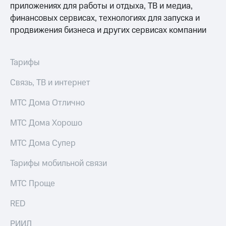
Раскрытие
приложениях для работы и отдыха, ТВ и медиа,
информации
финансовых сервисах, технологиях для запуска и
Информация
продвижения бизнеса и других сервисах компании
акционерам
Документы
ПАО
"МТС"
Тарифы
Собрания
акционеров
Связь, ТВ и интернет
Личный
кабинет
МТС Дома Отлично
акционера
Акционерный
МТС Дома Хорошо
капитал
Контроль
МТС Дома Супер
и
аудит
Тарифы мобильной связи
Рынок
акций
МТС Проще
Описание
RED
Программа
приобретения
Порядок
РИИЛ