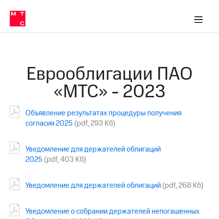
О
сторам и акционерам
Комплаенс и деловая этика
Устойчивое развитие
Медиа-центр
О МТС
О МТС
На главную
компании
О
компании
Стратегия
Стратегия
Карьера
Еврооблигации ПАО
в МТС
Карьера
в МТС
«МТС» - 2023
Пресс-
релизы
История
компании
Объявление результатах процедуры получения
МТС
о технологиях
Руководство
согласия 2025
(pdf, 293 Кб)
региона
Уведомление для держателей облигаций
Правовая
2025
(pdf, 403 Кб)
информация
Контакты
Уведомление для держателей облигаций
(pdf, 268 Кб)
Медиа-центр
Пресс-
Уведомление о собрании держателей непогашенных
релизы