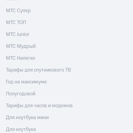
выкупа
акций
МТС Супер
Дивиденды
Рынок
МТС ТОП
облигаций
МТС Junior
Описание
Еврооблигации-2023
МТС Мудрый
Уведомление
о
МТС Налегке
погашении
именных
Тарифы для спутникового ТВ
облигаций
Другое
Год на максимуме
Регистратор
Полугодовой
Реквизиты
Контакты
Тарифы для часов и модемов
йчивое развитие
и деловая этика
Для ноутбука мини
На главную
Для ноутбука