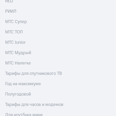
RED
Оплата
по QR-
РИИЛ
коду
за границей
МТС Супер
тернет-магазин
МТС ТОП
Смартфоны
МТС Junior
Наушники
и
МТС Мудрый
колонки
МТС Налегке
Умные
часы
Тарифы для спутникового ТВ
и
трекеры
Год на максимуме
Умный
Полугодовой
дом
Планшеты
Тарифы для часов и модемов
Акции
Для ноутбука мини