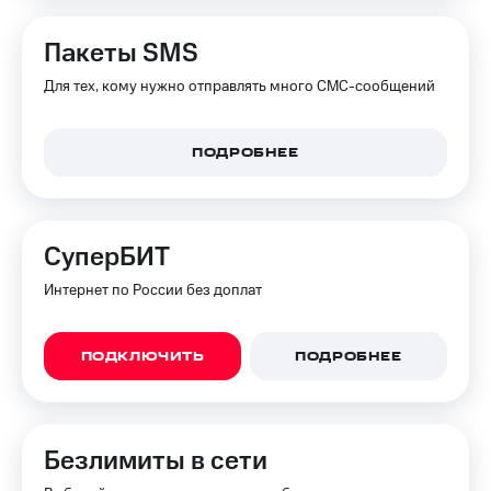
КИОН
Скидка 30%
Пакеты SMS
Музыка
на связь
Для тех, кому нужно отправлять много СМС-сообщений
КИОН
С картой
Строки
МТС
Деньги
Live
ПОДРОБНЕЕ
МТС
Гудок
Накопления
Мой
Откладывайте
СуперБИТ
МТС
деньги
и получайте
Интернет по России без доплат
Все
доход 15%
приложения
Акции
Финансы
ПОДКЛЮЧИТЬ
ПОДРОБНЕЕ
Инвестиции
Условия
пополнения
Получайте
доход
Скидка
онлайн
30%
Безлимиты в сети
на связь
Страхование