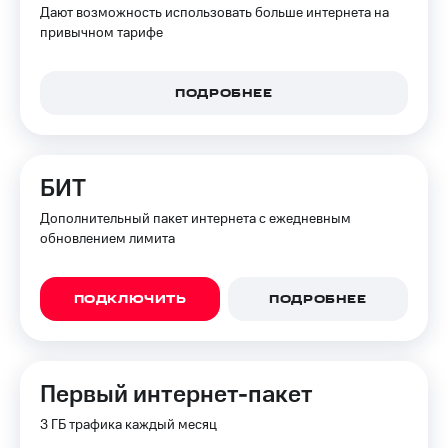
для дома
Дают возможность использовать больше интернета на
привычном тарифе
Услуги
149 ₽/
мес
Акции
ПОДРОБНЕЕ
МТС
Домашний
Premium
интернет
Подписка
Домашнее
БИТ
на гигабайты
ТВ
интернета,
Дополнительный пакет интернета с ежедневным
фильмы,
Спутниковое
обновлением лимита
музыка
ТВ
и многое
другое
Домашний
ПОДКЛЮЧИТЬ
ПОДРОБНЕЕ
телефон
Семейная
группа
Перейти
в МТС
Скидка
со своим
Первый интернет-пакет
на тарифы,
номером
общие
3 ГБ трафика каждый месяц
подписки
Поддержка
и услуги,