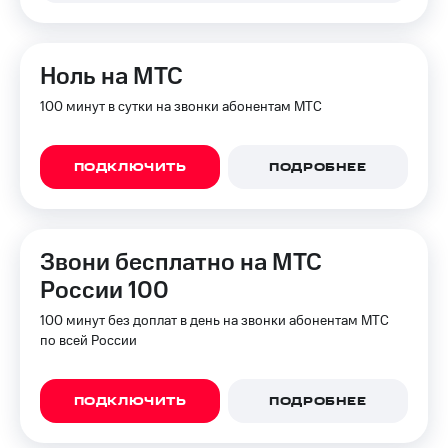
КИОН
Кино,
Строки
музыка,
книги
Live
Ноль на МТС
и не
только
100 минут в сутки на звонки абонентам МТС
Гудок
Безопасность
Мой
МТС
Финансы
ПОДКЛЮЧИТЬ
ПОДРОБНЕЕ
Все
Детям
приложения
и родителям
Звони бесплатно на МТС
Инвестиции
Здоровье
и фитнес
России 100
Получайте
доход
100 минут без доплат в день на звонки абонентам МТС
Приложения
онлайн
от МТС
по всей России
Страхование
Акции
ПОДКЛЮЧИТЬ
ПОДРОБНЕЕ
Покупка
Приложения
полисов
КИОН
онлайн