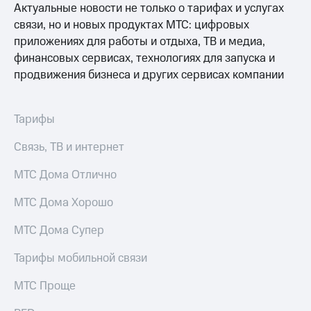
Актуальные новости не только о тарифах и услугах
Пополнить
номер
связи, но и новых продуктах МТС: цифровых
МТС
приложениях для работы и отдыха, ТВ и медиа,
финансовых сервисах, технологиях для запуска и
Настройки
продвижения бизнеса и других сервисах компании
автоплатежа
Пополнить
номер
Тарифы
другого
оператора
Связь, ТВ и интернет
Оплата
МТС Дома Отлично
интернета
и
МТС Дома Хорошо
ТВ
МТС Дома Супер
Переводы
с
Тарифы мобильной связи
телефона
на карту
МТС Проще
МТС Pay