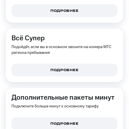
доступ
висы и подписки
к геолокации
ПОДРОБНЕЕ
МТС
Сертификаты
Premium
безопасности
Подписка
Всё Супер
Всё
на гигабайты
интернета,
под
Подойдёт, если вы в основном звоните на номера МТС
фильмы,
рукой
региона пребывания
музыка
в Мой МТС
и многое
другое
Посмотрите,
ПОДРОБНЕЕ
что
Семейная
полезного
группа
есть
в нашем
Скидка
приложении
Дополнительные пакеты минут
на тарифы,
общие
КИОН
Подключите больше минут к основному тарифу
подписки
и услуги,
КИОН
доступ
Музыка
к геолокации
ПОДРОБНЕЕ