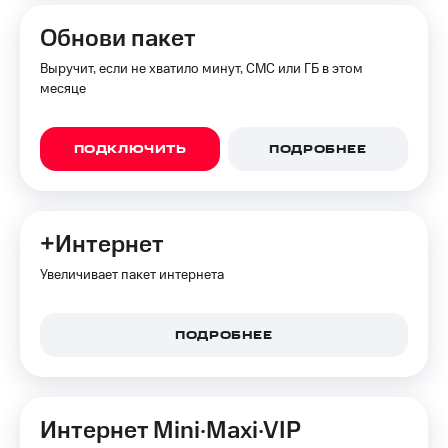
Интернет,
Выбрать
ТВ и телефон
красивый
Обнови пакет
для дома
номер
Выручит, если не хватило минут, СМС или ГБ в этом
Заменить
месяце
Услуги
SIM-
карту
Личный
кабинет
ПОДКЛЮЧИТЬ
ПОДРОБНЕЕ
Перейти
интернета
на
и
eSIM
ТВ
Личный
Для дома
+Интернет
кабинет
Выберите
спутникового
и подключите
Увеличивает пакет интернета
ТВ
ТВ
Скачать
с выгодным
приложение
тарифом
ПОДРОБНЕЕ
Мой
МТС
Акции
Тарифы
Интернет,
ТВ и телефон
Интернет Mini·Maxi·VIP
Видеонаблюдение
для дома