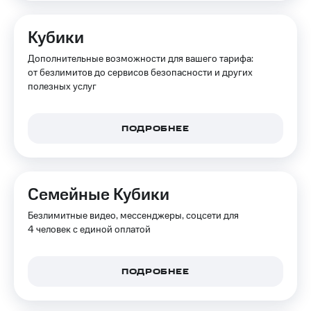
на связь
Кубики
Роуминг
Тарифы
RED,
Дополнительные возможности для вашего тарифа:
Семейная
РИИЛ
от безлимитов до сервисов безопасности и других
группа
и МТС
полезных услуг
Супер
Заказать
дешевле
SIM-
при
карту
оплате
ПОДРОБНЕЕ
с карты
Оформить
МТС
eSIM
Деньги
Семейные Кубики
SIM-
Выберите
карта
и подключите
Безлимитные видео, мессенджеры, соцсети для
для
ТВ
4 человек с единой оплатой
иностранцев
с выгодным
тарифом
Оформить
ПОДРОБНЕЕ
чистый
Тарифы
номер