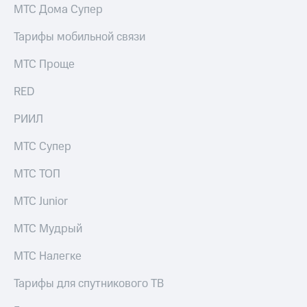
выкупа
МТС Дома Супер
акций
Дивиденды
Тарифы мобильной связи
Рынок
облигаций
МТС Проще
Описание
RED
Еврооблигации-2023
Уведомление
РИИЛ
о
погашении
МТС Супер
именных
облигаций
МТС ТОП
Другое
МТС Junior
Регистратор
Реквизиты
МТС Мудрый
Контакты
йчивое развитие
МТС Налегке
и деловая этика
На главную
Тарифы для спутникового ТВ