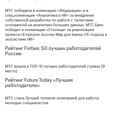
МТС
МТС победила в номинации «Федерация» и в
о технологиях
спец.номинации «Аналитика в HR» за внедрение
собственной разработки по работе с талантами,
Достижения
основанной на аналитике больших данных. МТС Банк
победил в номинации «Столица» за реализацию
Интервью
проекта «Employee Journey Map для Банка: UX-подход в
экосистеме HR»
Финансовая
отчетность
Рейтинг Forbes: 50 лучших работодателей
России
Контакты
Новости
МТС вошла в ТОП-10 лучших работодателей страны (9
в
место)
регионе
Рейтинг Future Today «Лучшие
работодатели»
м и акционерам
Корпоративное
управление
МТС стала Лучшей телеком-компанией для работы
молодых специалистов
Корпоративный
секретарь