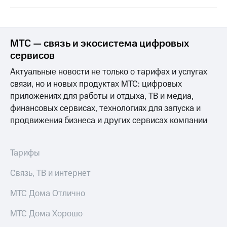
Раскрытие
информации
Информация
акционерам
Документы
МТС — связь и экосистема цифровых
ПАО
сервисов
"МТС"
Собрания
Актуальные новости не только о тарифах и услугах
акционеров
связи, но и новых продуктах МТС: цифровых
Личный
приложениях для работы и отдыха, ТВ и медиа,
кабинет
акционера
финансовых сервисах, технологиях для запуска и
Акционерный
продвижения бизнеса и других сервисах компании
капитал
Контроль
и
Тарифы
аудит
Рынок
Связь, ТВ и интернет
акций
МТС Дома Отлично
Описание
Программа
МТС Дома Хорошо
приобретения
Порядок