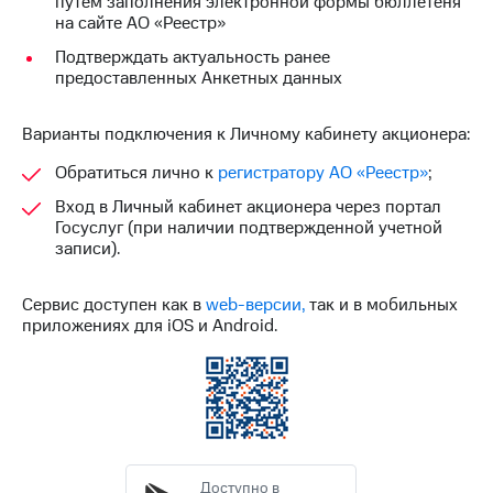
путем заполнения электронной формы бюллетеня
Раскрытие
на сайте АО «Реестр»
информации
Информация
Подтверждать актуальность ранее
акционерам
предоставленных Анкетных данных
Документы
ПАО
"МТС"
Варианты подключения к Личному кабинету акционера:
Собрания
акционеров
Обратиться лично к
регистратору АО «Реестр»
;
Личный
Вход в Личный кабинет акционера через портал
кабинет
Госуслуг (при наличии подтвержденной учетной
акционера
записи).
Акционерный
капитал
Контроль
Сервис доступен как в
web-версии,
так и в мобильных
и
приложениях для iOS и Android.
аудит
Рынок
акций
Описание
Программа
приобретения
Порядок
Доступно в