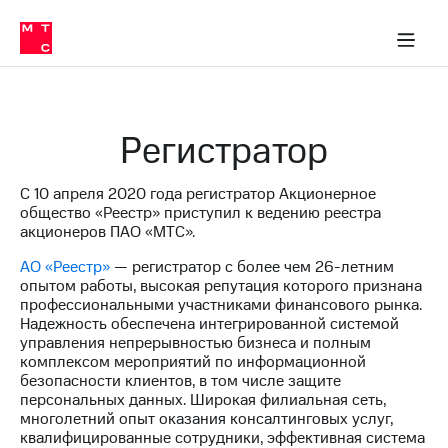
О
сторам и акционерам
Комплаенс и деловая этика
Устойчивое развитие
Медиа-центр
О МТС
О МТС
На главную
компании
О
компании
Стратегия
Стратегия
Карьера
Регистратор
в МТС
Карьера
в МТС
Пресс-
С 10 апреля 2020 года регистратор Акционерное
релизы
История
общество «Реестр» приступил к ведению реестра
компании
акционеров ПАО «МТС».
МТС
о технологиях
Руководство
АО «Реестр»
— регистратор с более чем
26-летним
региона
опытом работы, высокая репутация которого признана
профессиональными участниками финансового рынка.
Правовая
Надежность обеспечена интегрированной системой
информация
управления непрерывностью бизнеса и полным
комплексом мероприятий по информационной
Контакты
безопасности клиентов, в том числе защите
персональных данных. Широкая филиальная сеть,
Медиа-центр
многолетний опыт оказания консалтинговых услуг,
Пресс-
квалифицированные сотрудники, эффективная система
релизы