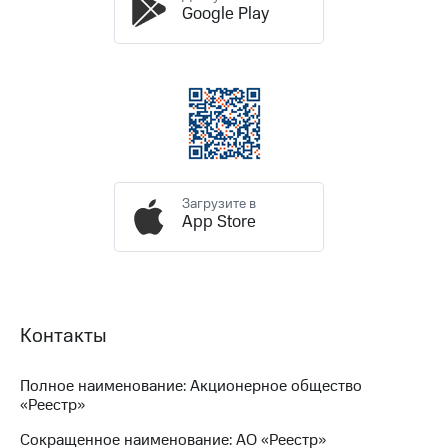
выкупа
Google Play
акций
Дивиденды
Рынок
облигаций
Описание
Еврооблигации-2023
Уведомление
о
погашении
Загрузите в
именных
App Store
облигаций
Другое
Регистратор
Реквизиты
Контакты
Контакты
йчивое развитие
и деловая этика
Полное наименование: Акционерное общество
На главную
«Реестр»
Сокращенное наименование: АО «Реестр»