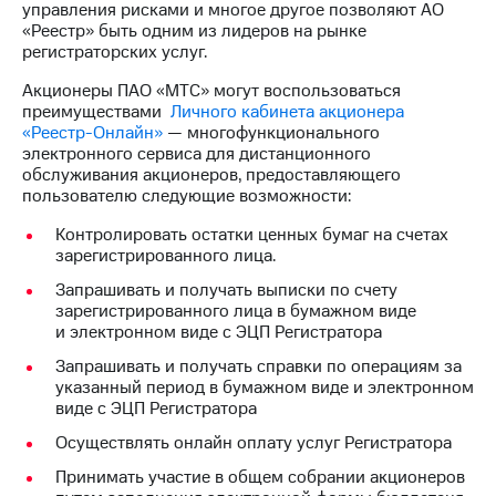
управления рисками и многое другое позволяют АО
«Реестр» быть одним из лидеров на рынке
МТС
регистраторских услуг.
о технологиях
Акционеры ПАО «МТС» могут воспользоваться
Достижения
преимуществами
Личного кабинета акционера
«Реестр-Онлайн»
— многофункционального
Интервью
электронного сервиса для дистанционного
обслуживания акционеров, предоставляющего
Финансовая
пользователю следующие возможности:
отчетность
Контролировать остатки ценных бумаг на счетах
Контакты
зарегистрированного лица.
Новости
Запрашивать и получать выписки по счету
в
зарегистрированного лица в бумажном виде
регионе
и электронном виде с ЭЦП Регистратора
Запрашивать и получать справки по операциям за
м и акционерам
указанный период в бумажном виде и электронном
Корпоративное
виде с ЭЦП Регистратора
управление
Осуществлять онлайн оплату услуг Регистратора
Корпоративный
Принимать участие в общем собрании акционеров
секретарь