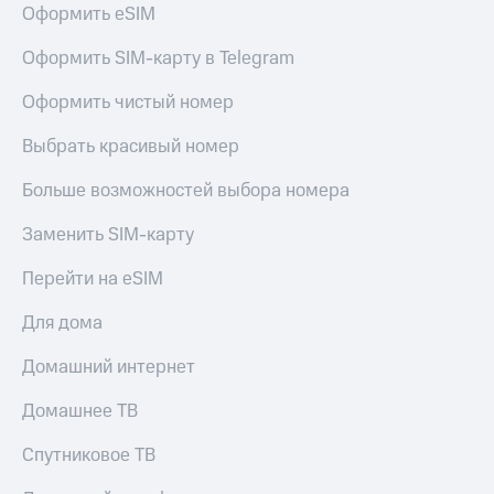
Оформить eSIM
доступ
висы и подписки
к геолокации
Оформить SIM-карту в Telegram
МТС
Сертификаты
Premium
безопасности
Оформить чистый номер
Подписка
Всё
на гигабайты
Выбрать красивый номер
интернета,
под
фильмы,
рукой
Больше возможностей выбора номера
музыка
в Мой МТС
и многое
Заменить SIM-карту
другое
Посмотрите,
что
Перейти на eSIM
Семейная
полезного
группа
есть
Для дома
в нашем
Скидка
приложении
Домашний интернет
на тарифы,
общие
КИОН
Домашнее ТВ
подписки
и услуги,
КИОН
доступ
Спутниковое ТВ
Музыка
к геолокации