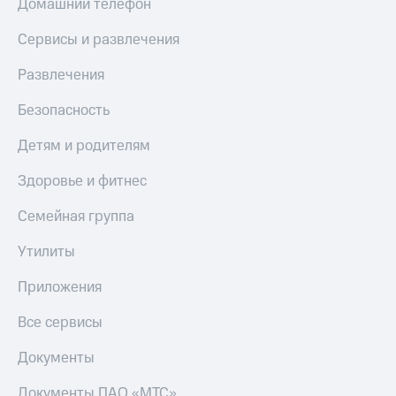
Домашний телефон
КИОН
Кино,
Строки
музыка,
Сервисы и развлечения
книги
Live
и не
Развлечения
только
Гудок
Безопасность
Безопасность
Мой
Детям и родителям
МТС
Финансы
Все
Здоровье и фитнес
Детям
приложения
и родителям
Семейная группа
Инвестиции
Здоровье
и фитнес
Утилиты
Получайте
доход
Приложения
Приложения
онлайн
от МТС
Все сервисы
Страхование
Акции
Документы
Покупка
Приложения
полисов
КИОН
Документы ПАО «МТС»
онлайн