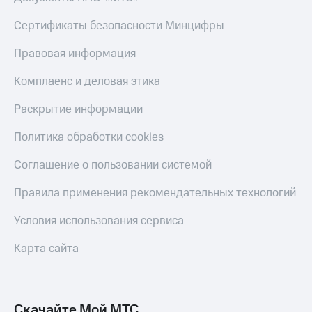
КИОН
Скидка 30%
Сертификаты безопасности Минцифры
Музыка
на связь
Правовая информация
КИОН
С картой
Строки
МТС
Комплаенс и деловая этика
Деньги
Live
Раскрытие информации
МТС
Гудок
Накопления
Политика обработки cookies
Мой
Откладывайте
МТС
Соглашение о пользовании системой
деньги
и получайте
Все
Правила применения рекомендательных технологий
доход 15%
приложения
Акции
Финансы
Условия использования сервиса
Инвестиции
Условия
пополнения
Карта сайта
Получайте
доход
Скидка
онлайн
30%
на связь
Скачайте Мой МТС
Страхование