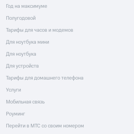
для дома
Год на максимуме
Услуги
149 ₽/
Полугодовой
мес
Акции
Тарифы для часов и модемов
МТС
Домашний
Premium
интернет
Для ноутбука мини
Подписка
Домашнее
Для ноутбука
на гигабайты
ТВ
интернета,
Для устройств
фильмы,
Спутниковое
музыка
ТВ
и многое
Тарифы для домашнего телефона
другое
Домашний
Услуги
телефон
Семейная
группа
Мобильная связь
Перейти
в МТС
Скидка
Роуминг
со своим
на тарифы,
номером
общие
Перейти в МТС со своим номером
подписки
Поддержка
и услуги,