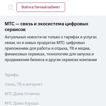
на связь
Войти в Личный кабинет
Роуминг
Тарифы
RED,
Семейная
РИИЛ
МТС — связь и экосистема цифровых
группа
и МТС
сервисов
Супер
Заказать
дешевле
Актуальные новости не только о тарифах и услугах
SIM-
при
связи, но и новых продуктах МТС: цифровых
карту
оплате
приложениях для работы и отдыха, ТВ и медиа,
с карты
Оформить
МТС
финансовых сервисах, технологиях для запуска и
eSIM
Деньги
продвижения бизнеса и других сервисах компании
SIM-
Выберите
карта
и подключите
Тарифы
для
ТВ
иностранцев
с выгодным
Связь, ТВ и интернет
тарифом
Оформить
чистый
МТС Дома Отлично
Тарифы
номер
МТС Дома Хорошо