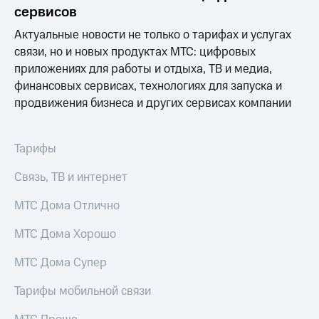
Раскрытие
сервисов
информации
Информация
Актуальные новости не только о тарифах и услугах
акционерам
связи, но и новых продуктах МТС: цифровых
Документы
приложениях для работы и отдыха, ТВ и медиа,
ПАО
"МТС"
финансовых сервисах, технологиях для запуска и
Собрания
продвижения бизнеса и других сервисах компании
акционеров
Личный
кабинет
Тарифы
акционера
Акционерный
Связь, ТВ и интернет
капитал
Контроль
МТС Дома Отлично
и
аудит
Рынок
МТС Дома Хорошо
акций
МТС Дома Супер
Описание
Программа
Тарифы мобильной связи
приобретения
Порядок