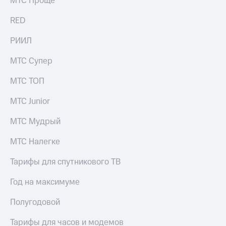
МТС Проще
выкупа
акций
RED
Дивиденды
Рынок
РИИЛ
облигаций
МТС Супер
Описание
Еврооблигации-2023
МТС ТОП
Уведомление
о
МТС Junior
погашении
именных
МТС Мудрый
облигаций
Другое
МТС Налегке
Регистратор
Реквизиты
Тарифы для спутникового ТВ
Контакты
йчивое развитие
Год на максимуме
и деловая этика
На главную
Полугодовой
Тарифы для часов и модемов