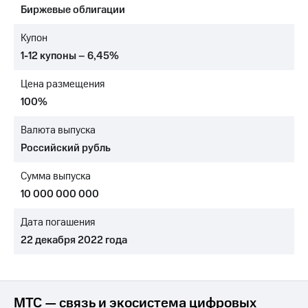
Биржевые облигации
МТС
о технологиях
Купон
1-12 купоны – 6,45%
Достижения
Цена размещения
Интервью
100%
Финансовая
отчетность
Валюта выпуска
Российский рубль
Контакты
Сумма выпуска
Новости
в
10 000 000 000
регионе
Дата погашения
м и акционерам
22 декабря 2022 года
Корпоративное
управление
Корпоративный
секретарь
МТС — связь и экосистема цифровых