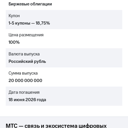
Биржевые облигации
МТС
о технологиях
Купон
1-5 купоны — 18,75%
Достижения
Цена размещения
Интервью
100%
Финансовая
отчетность
Валюта выпуска
Российский рубль
Контакты
Сумма выпуска
Новости
в
20 000 000 000
регионе
Дата погашения
м и акционерам
18 июня 2026 года
Корпоративное
управление
Корпоративный
секретарь
МТС — связь и экосистема цифровых