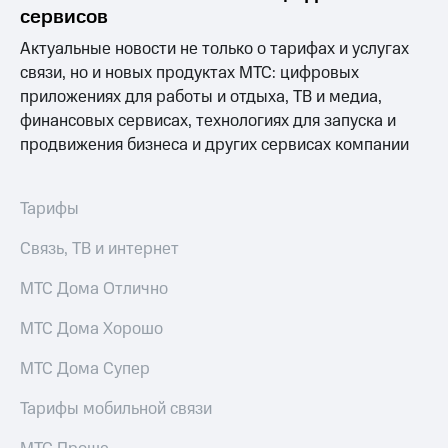
Раскрытие
сервисов
информации
Информация
Актуальные новости не только о тарифах и услугах
акционерам
связи, но и новых продуктах МТС: цифровых
Документы
приложениях для работы и отдыха, ТВ и медиа,
ПАО
"МТС"
финансовых сервисах, технологиях для запуска и
Собрания
продвижения бизнеса и других сервисах компании
акционеров
Личный
кабинет
Тарифы
акционера
Акционерный
Связь, ТВ и интернет
капитал
Контроль
МТС Дома Отлично
и
аудит
Рынок
МТС Дома Хорошо
акций
МТС Дома Супер
Описание
Программа
Тарифы мобильной связи
приобретения
Порядок