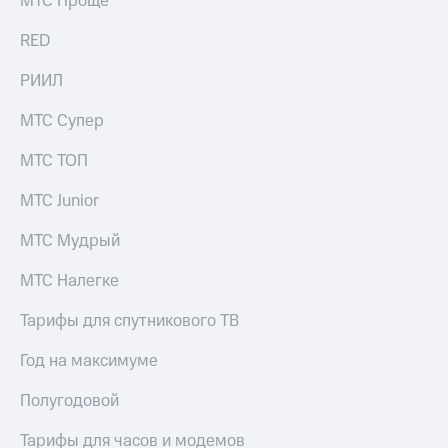
МТС Проще
выкупа
акций
RED
Дивиденды
Рынок
РИИЛ
облигаций
МТС Супер
Описание
Еврооблигации-2023
МТС ТОП
Уведомление
о
МТС Junior
погашении
именных
МТС Мудрый
облигаций
Другое
МТС Налегке
Регистратор
Реквизиты
Тарифы для спутникового ТВ
Контакты
йчивое развитие
Год на максимуме
и деловая этика
На главную
Полугодовой
Тарифы для часов и модемов